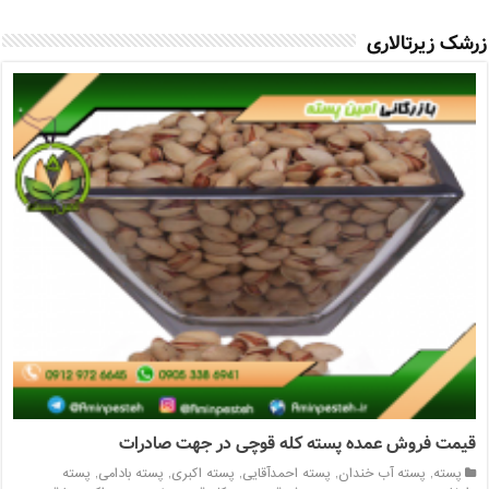
زرشک زیرتالاری
قیمت فروش عمده پسته کله قوچی در جهت صادرات
پسته
,
پسته آب خندان
,
پسته احمدآقایی
,
پسته اکبری
,
پسته بادامی
,
پسته