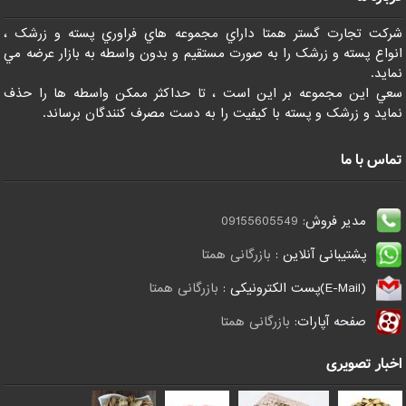
شرکت تجارت گستر همتا داراي مجموعه هاي فراوري پسته و زرشک ،
انواع پسته و زرشک را به صورت مستقيم و بدون واسطه به بازار عرضه مي
نمايد.
سعي اين مجموعه بر اين است ، تا حداکثر ممکن واسطه ها را حذف
نمايد و زرشک و پسته با کيفيت را به دست مصرف کنندگان برساند.
تماس با ما
مدیر فروش:
09155605549
پشتیبانی آنلاین :
بازرگانی همتا
(E-Mail)پست الکترونیکی :
بازرگانی همتا
صفحه آپارات:
بازرگانی همتا
اخبار تصویری