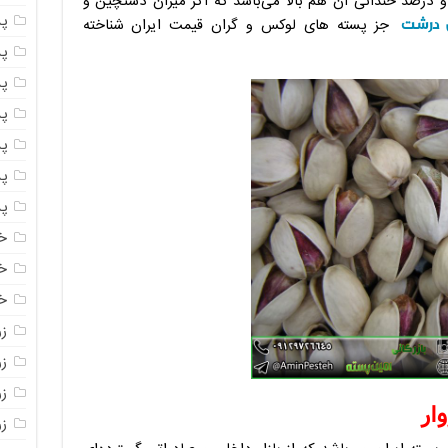
و درصد خندانی آن هم بالا می‌باشد که اگر میزان دستچین و
پ
 درشت
جز پسته های لوکس و گران قیمت ایران شناخته
پ
پ
پ
پ
پ
پ
خ
خ
خ
ز
ز
ز
ار
زر