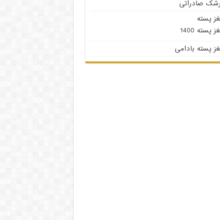
رشک صادراتی
غز پسته
ز پسته 1400
ز پسته بادامی