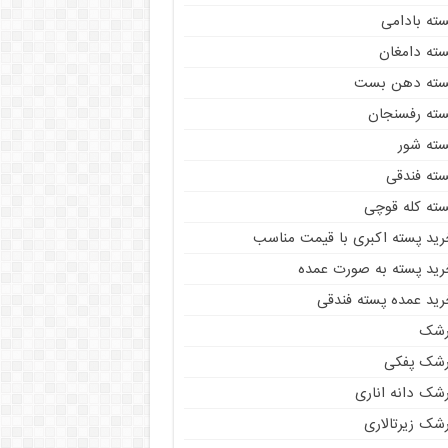
سته بادامی
سته دامغان
سته دهن بست
سته رفسنجان
سته شور
سته فندقی
سته کله قوچی
رید پسته اکبری با قیمت مناسب
رید پسته به صورت عمده
رید عمده پسته فندقی
رشک
رشک پفکی
رشک دانه اناری
شک زیرتالاری