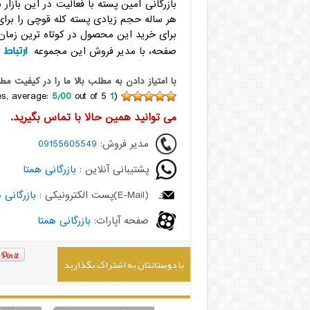
بازرگانی امین پسته با فعالیت در این بازار
هر ساله حجم زیادی پسته کله قوچی را برای 
برای خرید این محصول در کوتاه ترین زمان 
ارتباط
صفحه، با مدیر فروش این مجموعه
ب
با امتياز دادن به مطلب بالا ما را در کيفيت مط
5٫00
out of 5)
votes, average:
1
(
می توانید همین حالا با تماس بگیرید.
مدیر فروش:
09155605549
پشتیبانی آنلاین :
بازرگانی همتا
(E-Mail)پست الکترونیکی :
بازرگانی 
صفحه آپارات:
بازرگانی همتا
با دوستانتان به اشتراک بگذارید