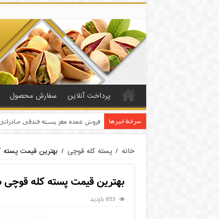
پرداخت آنلاین
سفارش محصول
سرخط خبرها
فروش عمده مغز پسته فندقی صادراتی
خانه
/
پسته کله قوچی
/
بهترین قیمت پسته ک
بهترین قیمت پسته کله قوچی س
853 بازدید