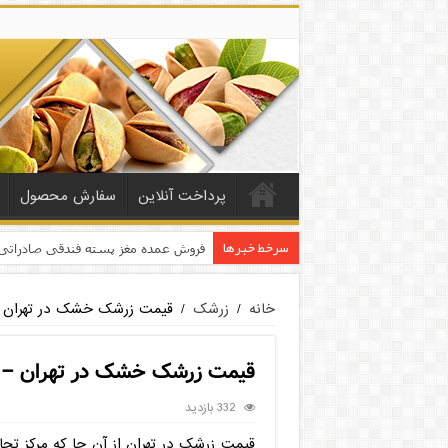
پرداخت آنلاین
سفارش محصول
سرخط خبرها
فروش عمده مغز پسته فندقی صادراتی
خانه
/
زرشک
/
قیمت زرشک خشک در تهران – 
قیمت زرشک خشک در تهران – ز
332 بازدید
قیمت زرشک در تهران از آن جا که مرکز تج