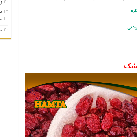
ز
تره
م
مغ
ودنی
مغ
خشک