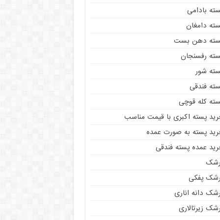
سته بادامی
سته دامغان
سته دهن بست
سته رفسنجان
سته شور
سته فندقی
سته کله قوچی
رید پسته اکبری با قیمت مناسب
رید پسته به صورت عمده
رید عمده پسته فندقی
رشک
رشک پفکی
رشک دانه اناری
شک زیرتالاری