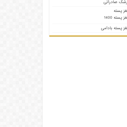
رشک صادراتی
غز پسته
ز پسته 1400
ز پسته بادامی