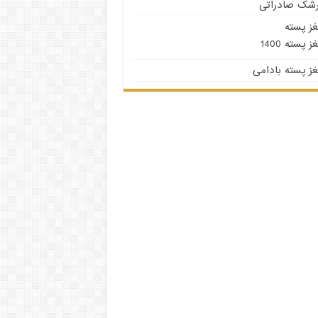
رشک صادراتی
غز پسته
ز پسته 1400
ز پسته بادامی