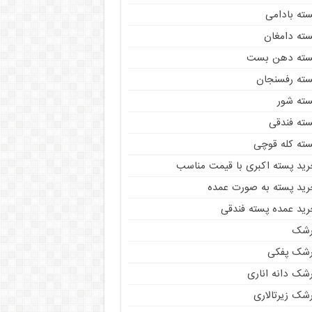
سته بادامی
سته دامغان
سته دهن بست
سته رفسنجان
سته شور
سته فندقی
سته کله قوچی
رید پسته اکبری با قیمت مناسب
رید پسته به صورت عمده
رید عمده پسته فندقی
رشک
رشک پفکی
رشک دانه اناری
شک زیرتالاری