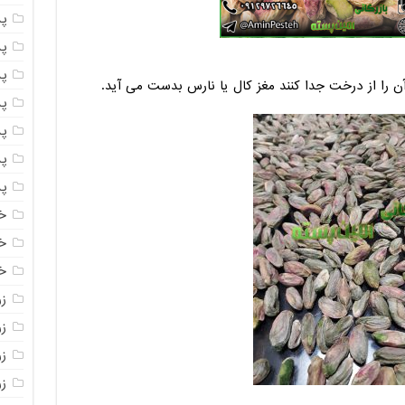
پ
پ
پ
آن را از درخت جدا کنند مغز کال یا نارس بدست می آید.
پ
پ
پ
پ
خ
خ
خ
ز
ز
ز
زر