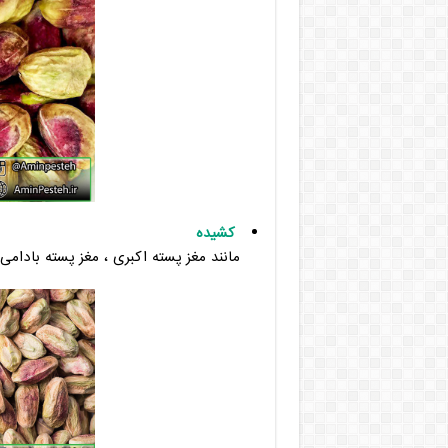
کشیده
مانند مغز پسته اکبری ، مغز پسته بادامی