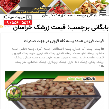
بازار فروش پسته اکبری بسته بندی
خانه
/
بایگانی برچسب: قیمت زرشک خراسان
بایگانی برچسب:
قیمت زرشک خراسان
قیمت فروش عمده پسته کله قوچی در جهت صادرات
پسته
,
پسته آب خندان
,
پسته احمدآقایی
,
پسته اکبری
,
پسته بادامی
,
پسته
دامغان
,
پسته دهن بست
,
پسته فندقی
,
پسته کله قوچی
,
خرید پسته اکبری با
قیمت مناسب
,
خرید پسته به صورت عمده
,
خرید عمده پسته فندقی
,
زرشک
,
زرشک پفکی
,
زرشک دانه اناری
,
زرشک زیرتالاری
,
زرشک صادراتی
,
مغز پسته
0