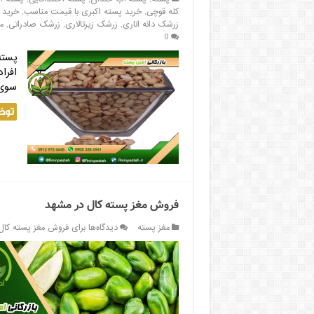
کله قوچی
,
خرید پسته اکبری با قیمت مناسب
,
خرید 
زرشک دانه اناری
,
زرشک زیرتالاری
,
زرشک صادراتی
,
م
0
پسته
افرا
سوی 
توض
فروش مغز پسته کال در مشهد
مغز پسته
دیدگاه‌ها
برای فروش مغز پسته کال