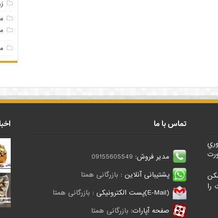
ز
م
مغ
مغ
تماس با ما
اخبا
وري
رت
مدیر فروش:
09155605549
پشتیبانی آنلاین :
بازرگانی همتا
کن
 را
(E-Mail)پست الکترونیکی :
بازرگانی همتا
صفحه آپارات:
بازرگانی همتا