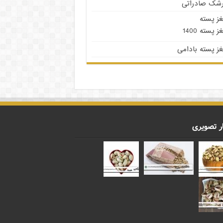
رشک صادراتی
غز پسته
ز پسته 1400
ز پسته بادامی
ر تصویری