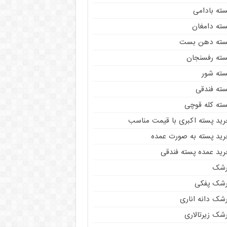
سته بادامی
سته دامغان
سته دهن بست
سته رفسنجان
سته شور
سته فندقی
سته کله قوچی
رید پسته اکبری با قیمت مناسب
رید پسته به صورت عمده
رید عمده پسته فندقی
رشک
رشک پفکی
رشک دانه اناری
شک زیرتالاری