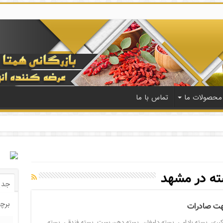
محصولات ما
تماس با ما
ه در مشهد
جدی
برچ
هت صادرات
کبری
,
پسته بادامی
,
پسته دامغان
,
پسته دهن بست
,
پسته فندقی
,
پسته