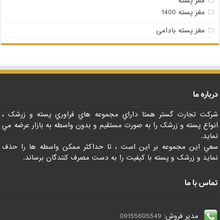
مغز پسته
مغز پسته 1400
مغز پسته بادامی
درباره ما
شرکت تجارت گستر همتا داراي مجموعه هاي فراوري پسته و زرشک ،
انواع پسته و زرشک را به صورت مستقيم و بدون واسطه به بازار عرضه مي
نمايد.
سعي اين مجموعه بر اين است ، تا حداکثر ممکن واسطه ها را حذف
نمايد و زرشک و پسته با کيفيت را به دست مصرف کنندگان برساند.
تماس با ما
مدیر فروش:
09155605549