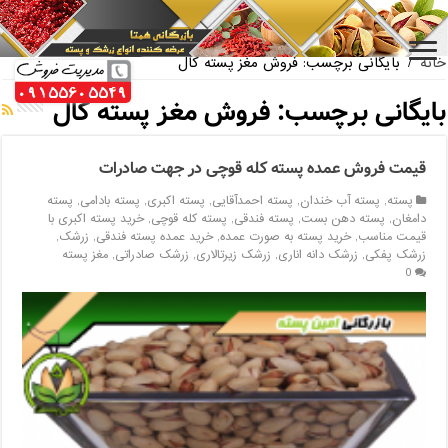
بازار فروش پسته اکبری بسته بندی
خانه
/
بایگانی برچسب: فروش مغز پسته کال
بایگانی برچسب:
فروش مغز پسته کال
قیمت فروش عمده پسته کله قوچی در جهت صادرات
پسته
,
پسته آب خندان
,
پسته احمدآقایی
,
پسته اکبری
,
پسته بادامی
,
پسته
دامغان
,
پسته دهن بست
,
پسته فندقی
,
پسته کله قوچی
,
خرید پسته اکبری با
قیمت مناسب
,
خرید پسته به صورت عمده
,
خرید عمده پسته فندقی
,
زرشک
,
زرشک پفکی
,
زرشک دانه اناری
,
زرشک زیرتالاری
,
زرشک صادراتی
,
مغز پسته
0