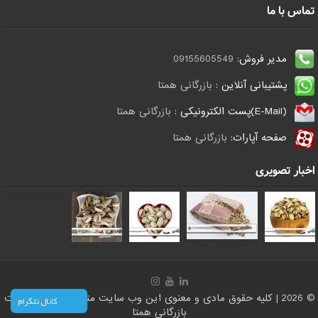
تماس با ما
مدیر فروش:
09155605549
پشتیبانی آنلاین :
بازرگانی همتا
(E-Mail)پست الکترونیکی :
بازرگانی همتا
صفحه آپارات:
بازرگانی همتا
اخبار تصویری
© 2026 | کلیه حقوق مادی و معنوی این وب سایت متعلق است به سایت
کانال تلگرام
بازرگانی همتا