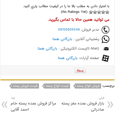
با امتياز دادن به مطلب بالا ما را در کيفيت مطالب ياري کنيد.
(No Ratings Yet)
می توانید همین حالا با تماس بگیرید.
مدیر فروش:
09155605549
پشتیبانی آنلاین :
بازرگانی همتا
(E-Mail)پست الکترونیکی :
بازرگانی همتا
صفحه آپارات:
بازرگانی همتا
برچسب
فروش انواع پسته
قیمت انواع پسته
قیمت فروش پسته
قبلی
بعد
بازار فروش عمده مغز پسته
مراکز فروش عمده پسته خام
صادراتی
احمد آقایی