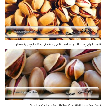
قیمت انواع پسته اکبری – احمد آقایی – فندقی و کله قوچی رفسنجان
قیمت روز عمده انواع پسته صادراتی رفسنجان در سال ۹۹