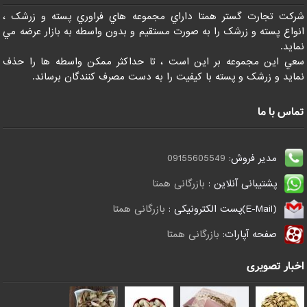
شرکت تجارت گستر همتا داراي مجموعه هاي فراوري پسته و زرشک ،
انواع پسته و زرشک را به صورت مستقيم و بدون واسطه به بازار عرضه مي
نمايد.
سعي اين مجموعه بر اين است ، تا حداکثر ممکن واسطه ها را حذف
نمايد و زرشک و پسته با کيفيت را به دست مصرف کنندگان برساند.
تماس با ما
مدیر فروش:
09155605549
پشتیبانی آنلاین :
بازرگانی همتا
(E-Mail)پست الکترونیکی :
بازرگانی همتا
صفحه آپارات:
بازرگانی همتا
اخبار تصویری