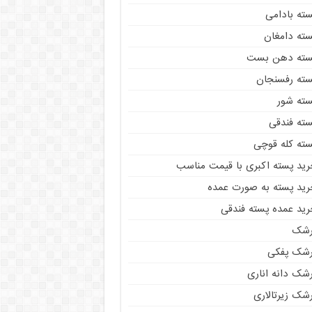
سته بادامی
سته دامغان
سته دهن بست
سته رفسنجان
سته شور
سته فندقی
سته کله قوچی
رید پسته اکبری با قیمت مناسب
رید پسته به صورت عمده
رید عمده پسته فندقی
رشک
رشک پفکی
رشک دانه اناری
شک زیرتالاری