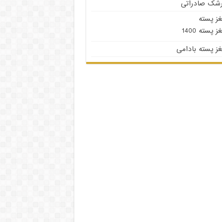
رشک صادراتی
غز پسته
ز پسته 1400
ز پسته بادامی