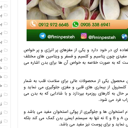
پ
پ
پ
پ
پ
عاده ای در خود دارد و یکی از مغزهای پر انرژی و پر خواص
پ
مفیدی چون پتاسیم و کلسیم و فسفر و ویتامین های مختلف
پ
است که به صورت خلاصه به خواص آن ها برای بدن اشاره می
خ
خ
ن محصول یکی از محصولات عالی برای سلامت قلب به شمار
خ
کلسترول از بیماری های قلبی و مغزی جلوگیری می نماید و
حال به کارهای روزمره بپردازد و با شادابی که به بدن می
ز
اب فرد می شود.
ز
 استخوان ها و جلوگیری از پوکی استخوان مفید می باشد و
ز
با وجود داشتن ویتامین هایی چون ویتامین A و B و E نه تنها به سیستم ایمنی بدن کمک می کند بلکه
زر
ی نماید و برای پوست نیز مفید می باشد.