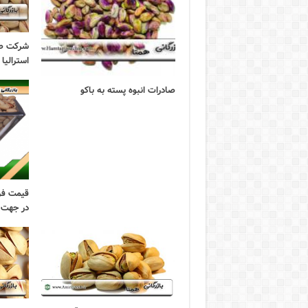
شرکت صا
استرالیا
صادرات انبوه پسته به باکو
قیمت فر
در جهت 