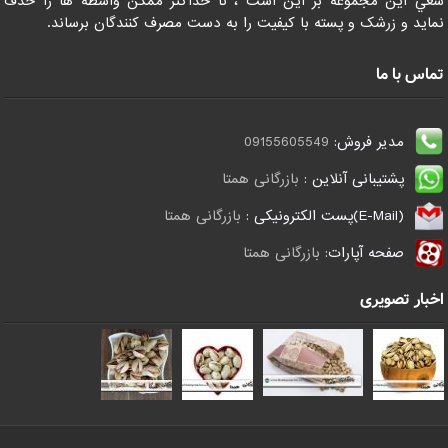
سعي اين مجموعه بر اين است ، تا حداکثر ممکن واسطه ها را حذف
نمايد و زرشک و پسته با کيفيت را به دست مصرف کنندگان برساند.
تماس با ما
مدیر فروش:
09155605549
پشتیبانی آنلاین :
بازرگانی همتا
(E-Mail)پست الکترونیکی :
بازرگانی همتا
صفحه آپارات:
بازرگانی همتا
اخبار تصویری