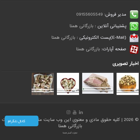
مدیر فروش:
09155605549
پشتیبانی آنلاین :
بازرگانی همتا
(E-Mail)پست الکترونیکی :
بازرگانی همتا
صفحه آپارات:
بازرگانی همتا
اخبار تصویری
© 2026 | کلیه حقوق مادی و معنوی این وب سایت متعلق است به سایت
کانال تلگرام
بازرگانی همتا
تجارت گستر همتا