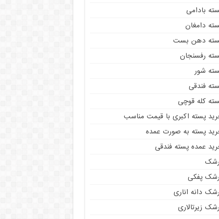
سته بادامی
سته دامغان
سته دهن بست
سته رفسنجان
سته شور
سته فندقی
سته کله قوچی
رید پسته اکبری با قیمت مناسب
رید پسته به صورت عمده
رید عمده پسته فندقی
رشک
رشک پفکی
رشک دانه اناری
شک زیرتالاری