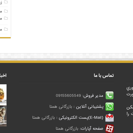
ز
م
مغ
مغ
تماس با ما
اخبا
وري
رت
مدیر فروش:
09155605549
پشتیبانی آنلاین :
بازرگانی همتا
کن
 را
(E-Mail)پست الکترونیکی :
بازرگانی همتا
صفحه آپارات:
بازرگانی همتا