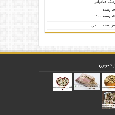
رشک صادراتی
غز پسته
ز پسته 1400
ز پسته بادامی
ر تصویری