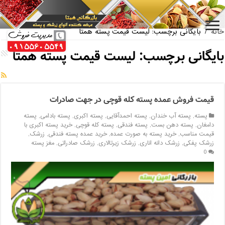
بازار فروش پسته اکبری بسته بندی
خانه
/
بایگانی برچسب: لیست قیمت پسته همتا
بایگانی برچسب:
لیست قیمت پسته همتا
قیمت فروش عمده پسته کله قوچی در جهت صادرات
پسته
,
پسته آب خندان
,
پسته احمدآقایی
,
پسته اکبری
,
پسته بادامی
,
پسته
دامغان
,
پسته دهن بست
,
پسته فندقی
,
پسته کله قوچی
,
خرید پسته اکبری با
قیمت مناسب
,
خرید پسته به صورت عمده
,
خرید عمده پسته فندقی
,
زرشک
,
زرشک پفکی
,
زرشک دانه اناری
,
زرشک زیرتالاری
,
زرشک صادراتی
,
مغز پسته
0