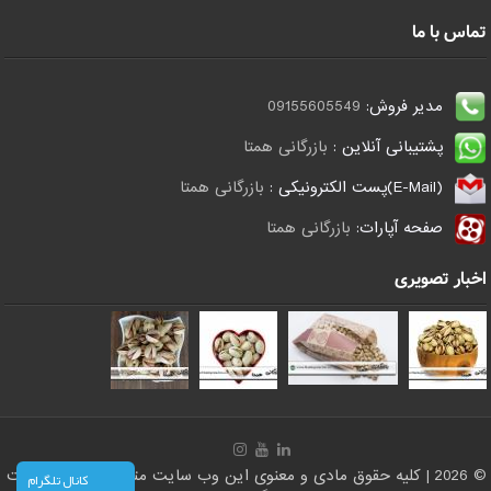
تماس با ما
مدیر فروش:
09155605549
پشتیبانی آنلاین :
بازرگانی همتا
(E-Mail)پست الکترونیکی :
بازرگانی همتا
صفحه آپارات:
بازرگانی همتا
اخبار تصویری
© 2026 | کلیه حقوق مادی و معنوی این وب سایت متعلق است به سایت
کانال تلگرام