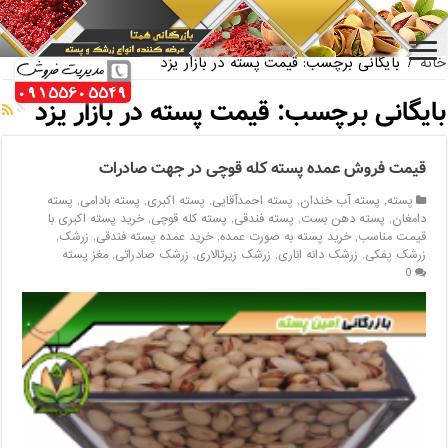
بازار فروش پسته اکبری بسته بندی
خانه
/
بایگانی برچسب: قیمت پسته در بازار یزد
بایگانی برچسب:
قیمت پسته در بازار یزد
قیمت فروش عمده پسته کله قوچی در جهت صادرات
پسته
,
پسته آب خندان
,
پسته احمدآقایی
,
پسته اکبری
,
پسته بادامی
,
پسته
دامغان
,
پسته دهن بست
,
پسته فندقی
,
پسته کله قوچی
,
خرید پسته اکبری با
قیمت مناسب
,
خرید پسته به صورت عمده
,
خرید عمده پسته فندقی
,
زرشک
,
زرشک پفکی
,
زرشک دانه اناری
,
زرشک زیرتالاری
,
زرشک صادراتی
,
مغز پسته
0