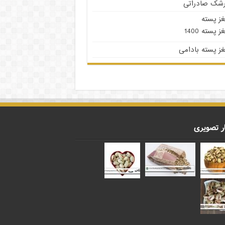
رشک صادراتی
غز پسته
ز پسته 1400
ز پسته بادامی
ر تصویری