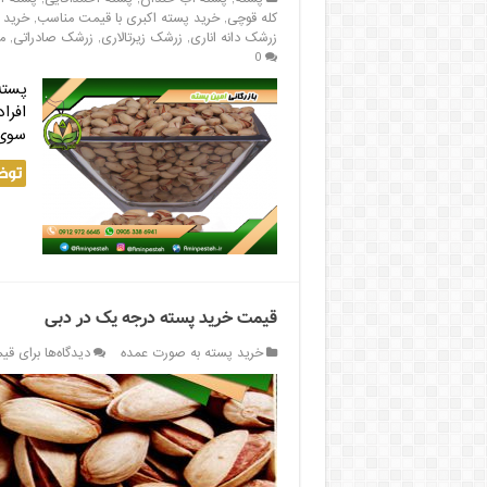
کله قوچی
,
خرید پسته اکبری با قیمت مناسب
,
خرید 
زرشک دانه اناری
,
زرشک زیرتالاری
,
زرشک صادراتی
,
م
0
پسته
افرا
سوی 
توض
قیمت خرید پسته درجه یک در دبی
خرید پسته به صورت عمده
دیدگاه‌ها
برای قی