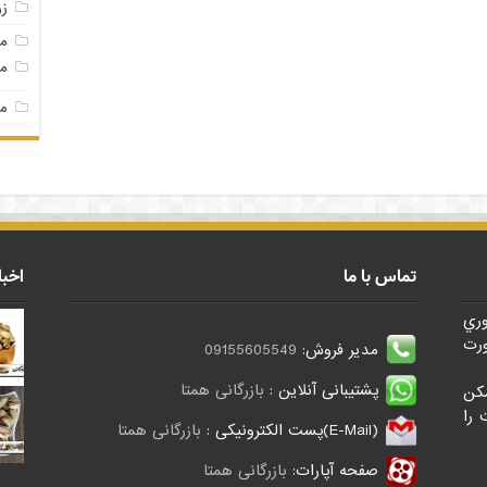
ز
م
مغ
مغ
تماس با ما
اخبا
وري
رت
مدیر فروش:
09155605549
پشتیبانی آنلاین :
بازرگانی همتا
کن
 را
(E-Mail)پست الکترونیکی :
بازرگانی همتا
صفحه آپارات:
بازرگانی همتا