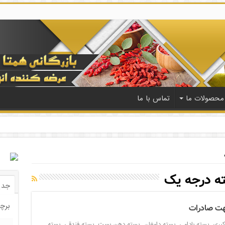
محصولات ما
تماس با ما
ه درجه یک
جدی
برچ
هت صادرات
کبری
,
پسته بادامی
,
پسته دامغان
,
پسته دهن بست
,
پسته فندقی
,
پسته