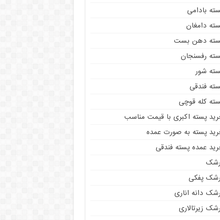
سته بادامی
سته دامغان
سته دهن بست
سته رفسنجان
سته شور
سته فندقی
سته کله قوچی
رید پسته اکبری با قیمت مناسب
رید پسته به صورت عمده
رید عمده پسته فندقی
رشک
رشک پفکی
رشک دانه اناری
شک زیرتالاری