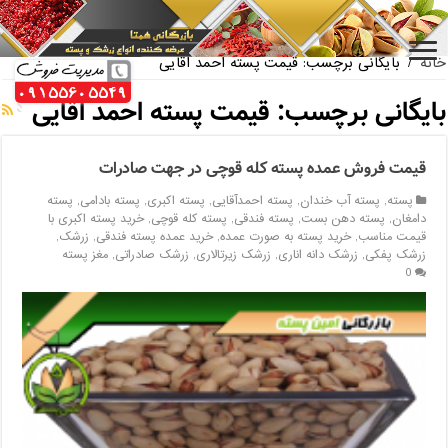
بازار فروش پسته اکبری بسته بندی
خانه
/
بایگانی برچسب: قیمت پسته احمد اقایی
بایگانی برچسب:
قیمت پسته احمد اقایی
قیمت فروش عمده پسته کله قوچی در جهت صادرات
پسته
,
پسته آب خندان
,
پسته احمدآقایی
,
پسته اکبری
,
پسته بادامی
,
پسته
دامغان
,
پسته دهن بست
,
پسته فندقی
,
پسته کله قوچی
,
خرید پسته اکبری با
قیمت مناسب
,
خرید پسته به صورت عمده
,
خرید عمده پسته فندقی
,
زرشک
,
زرشک پفکی
,
زرشک دانه اناری
,
زرشک زیرتالاری
,
زرشک صادراتی
,
مغز پسته
0