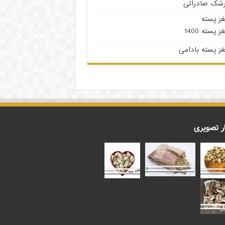
رشک صادراتی
غز پسته
ز پسته 1400
ز پسته بادامی
ر تصویری