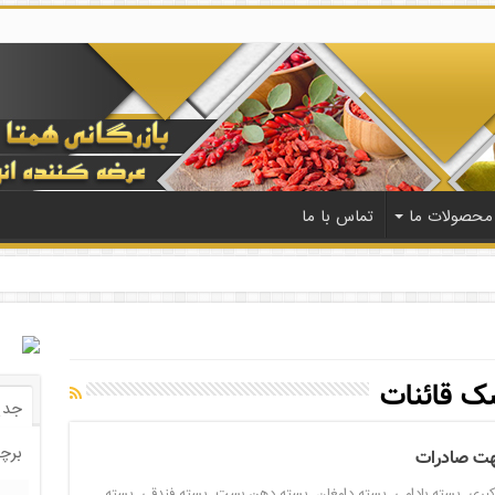
محصولات ما
تماس با ما
ک قائنات
جدی
برچ
هت صادرات
کبری
,
پسته بادامی
,
پسته دامغان
,
پسته دهن بست
,
پسته فندقی
,
پسته