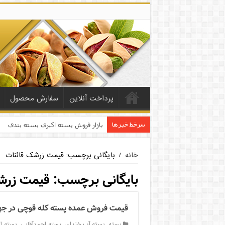
پرداخت آنلاین
سفارش محصول
سرخط خبرها
بازار فروش پسته اکبری بسته بندی
خانه
/
بایگانی برچسب: قیمت زرشک قائنات
بایگانی برچسب:
قیمت زرش
قیمت فروش عمده پسته کله قوچی در ج
پسته
,
پسته آب خندان
,
پسته احمدآقایی
,
پسته ا