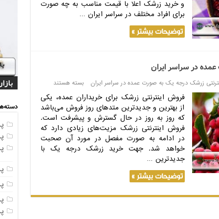
و خرید زرشک اعلا با قیمت مناسب به چه صورت
برای افراد مختلف در سراسر ایران …
توضیحات بیشتر »
عمده در سراسر ایران
قیمت
قیمت
بازا
مراک
تولی
ترنتی زرشک درجه یک به صورت عمده در سراسر ایران
بسته هستند
فروش اینترنتی زرشک برای خریداران عمده، یکی
دسته‌ها
از بهترین و جدیدترین متدهای روز فروش می‌باشد
که روز به روز در حال گسترش و پیشرفت است.
پ
فروش اینترنتی زرشک مزیت‌های زیادی دارد که
پ
در ادامه به صورت مفصل در مورد آن صحبت
پ
خواهد شد. جهت خرید زرشک درجه یک با
جدیدترین …
پ
توضیحات بیشتر »
پ
پ
پ