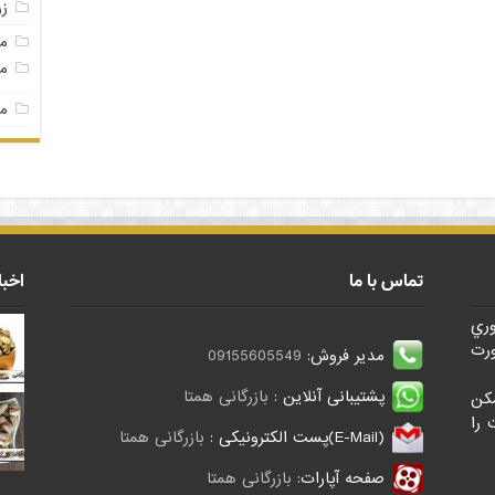
ز
م
مغ
مغ
تماس با ما
اخبا
وري
رت
مدیر فروش:
09155605549
پشتیبانی آنلاین :
بازرگانی همتا
کن
 را
(E-Mail)پست الکترونیکی :
بازرگانی همتا
صفحه آپارات:
بازرگانی همتا