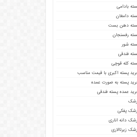
سته بادامی
سته دامغان
سته دهن بست
سته رفسنجان
سته شور
سته فندقی
سته کله قوچی
رید پسته اکبری با قیمت مناسب
رید پسته به صورت عمده
رید عمده پسته فندقی
رشک
رشک پفکی
رشک دانه اناری
شک زیرتالاری