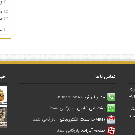
ز
م
مغ
مغ
تماس با ما
اخبا
وري
رت
مدیر فروش:
09155605549
پشتیبانی آنلاین :
بازرگانی همتا
کن
 را
(E-Mail)پست الکترونیکی :
بازرگانی همتا
صفحه آپارات:
بازرگانی همتا