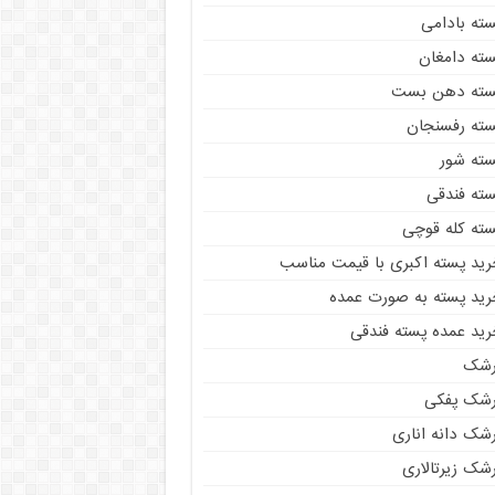
سته بادامی
سته دامغان
سته دهن بست
سته رفسنجان
سته شور
سته فندقی
سته کله قوچی
رید پسته اکبری با قیمت مناسب
رید پسته به صورت عمده
رید عمده پسته فندقی
رشک
رشک پفکی
رشک دانه اناری
شک زیرتالاری