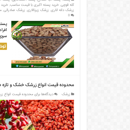
کله قوچی
,
خرید پسته اکبری با قیمت مناسب
,
خرید 
زرشک دانه اناری
,
زرشک زیرتالاری
,
زرشک صادراتی
,
م
0
پسته
افرا
سوی 
توض
محدوده قیمت انواع زرشک خشک و تازه در 
زرشک
دیدگاه‌ها
برای محدوده قیمت انواع زر