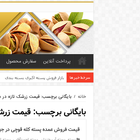
پرداخت آنلاین
سفارش محصول
سرخط خبرها
بازار فروش پسته اکبری بسته بندی
خانه
/
بایگانی برچسب: قیمت زرشک تازه در سا
بایگانی برچسب:
قیمت زرشک 
قیمت فروش عمده پسته کله قوچی در ج
پسته
,
پسته آب خندان
,
پسته احمدآقایی
,
پسته ا