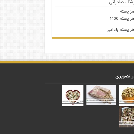
رشک صادراتی
غز پسته
ز پسته 1400
ز پسته بادامی
ر تصویری