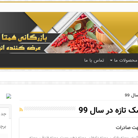
محصولات ما
تماس با ما
ل 99
تازه در سال 99
جدی
برچ
هت صادرات
کبری
,
پسته بادامی
,
پسته دامغان
,
پسته دهن بست
,
پسته فندقی
,
پسته