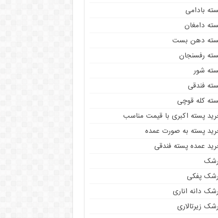
سته بادامی
سته دامغان
سته دهن بست
سته رفسنجان
سته شور
سته فندقی
سته کله قوچی
رید پسته اکبری با قیمت مناسب
رید پسته به صورت عمده
رید عمده پسته فندقی
رشک
رشک پفکی
رشک دانه اناری
شک زیرتالاری