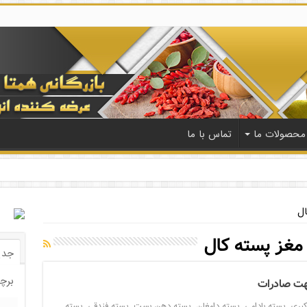
محصولات ما
تماس با ما
ال
مغز پسته کال
جدی
برچ
هت صادرات
کبری
,
پسته بادامی
,
پسته دامغان
,
پسته دهن بست
,
پسته فندقی
,
پسته