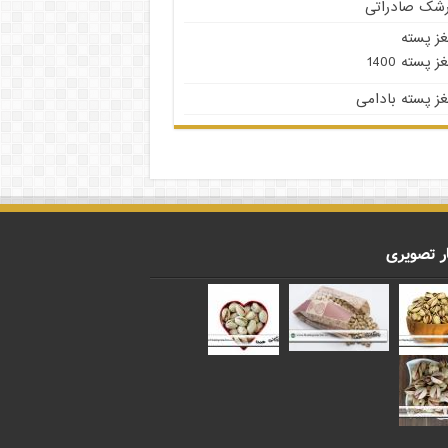
رشک صادراتی
غز پسته
ز پسته 1400
ز پسته بادامی
ر تصویری