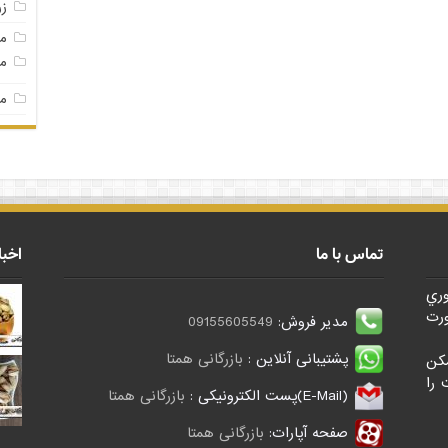
ز
م
مغ
مغ
تماس با ما
اخبا
وري
رت
مدیر فروش:
09155605549
پشتیبانی آنلاین :
بازرگانی همتا
کن
 را
(E-Mail)پست الکترونیکی :
بازرگانی همتا
صفحه آپارات:
بازرگانی همتا