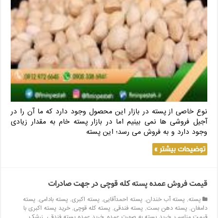
نوع خاصی از پسته در بازار این محصول وجود دارد که ما آن را در
آجیل فروشی ها نمی بینیم اما در بازار پسته خام به مقدار زیادی
وجود دارد و به فروش می ‌رسد؛ این پسته
توضیحات بیشتر »
قیمت فروش عمده پسته کله قوچی در جهت صادرات
پسته
,
پسته آب خندان
,
پسته احمدآقایی
,
پسته اکبری
,
پسته بادامی
,
پسته
دامغان
,
پسته دهن بست
,
پسته فندقی
,
پسته کله قوچی
,
خرید پسته اکبری با
قیمت مناسب
,
خرید پسته به صورت عمده
,
خرید عمده پسته فندقی
,
زرشک
,