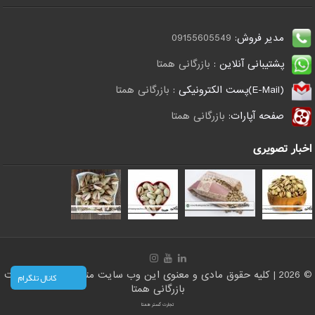
مدیر فروش:
09155605549
پشتیبانی آنلاین :
بازرگانی همتا
(E-Mail)پست الکترونیکی :
بازرگانی همتا
صفحه آپارات:
بازرگانی همتا
اخبار تصویری
© 2026 | کلیه حقوق مادی و معنوی این وب سایت متعلق است به سایت
کانال تلگرام
بازرگانی همتا
تجارت گستر همتا