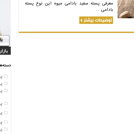
معرفی پسته سفید بادامی میوه این نوع پسته
بادامی …
توضیحات بیشتر »
قیمت
قیمت
بازا
مراک
تولی
دسته‌ها
پ
پ
پ
پ
پ
پ
پ