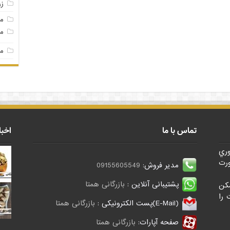
ز
م
مغ
مغ
تماس با ما
اخبا
وري
رت
مدیر فروش:
09155605549
پشتیبانی آنلاین :
بازرگانی همتا
کن
 را
(E-Mail)پست الکترونیکی :
بازرگانی همتا
صفحه آپارات:
بازرگانی همتا