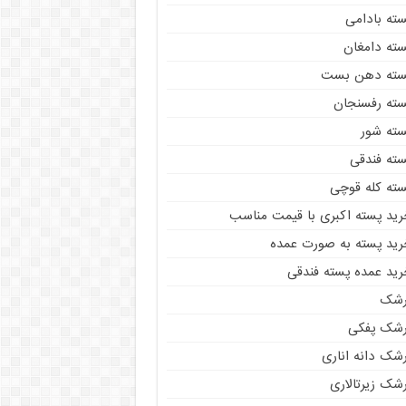
سته بادامی
سته دامغان
سته دهن بست
سته رفسنجان
سته شور
سته فندقی
سته کله قوچی
رید پسته اکبری با قیمت مناسب
رید پسته به صورت عمده
رید عمده پسته فندقی
رشک
رشک پفکی
رشک دانه اناری
شک زیرتالاری