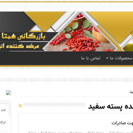
محصولات ما
تماس با ما
د
ه پسته سفید
جدی
برچ
هت صادرات
کبری
,
پسته بادامی
,
پسته دامغان
,
پسته دهن بست
,
پسته فندقی
,
پسته