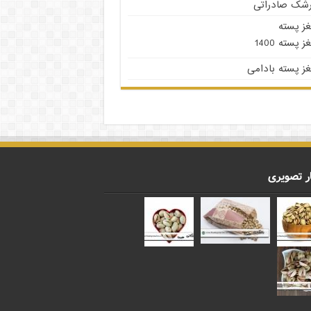
رشک صادراتی
غز پسته
ز پسته 1400
ز پسته بادامی
ر تصویری