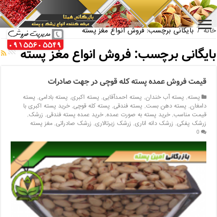
بازار فروش پسته اکبری بسته بندی
خانه
/
بایگانی برچسب: فروش انواع مغز پسته
بایگانی برچسب:
فروش انواع مغز پسته
قیمت فروش عمده پسته کله قوچی در جهت صادرات
پسته
,
پسته آب خندان
,
پسته احمدآقایی
,
پسته اکبری
,
پسته بادامی
,
پسته
دامغان
,
پسته دهن بست
,
پسته فندقی
,
پسته کله قوچی
,
خرید پسته اکبری با
قیمت مناسب
,
خرید پسته به صورت عمده
,
خرید عمده پسته فندقی
,
زرشک
,
زرشک پفکی
,
زرشک دانه اناری
,
زرشک زیرتالاری
,
زرشک صادراتی
,
مغز پسته
0