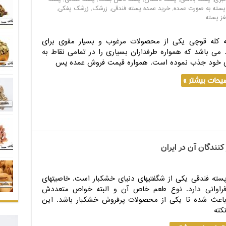
پسته به صورت عمده
,
خرید عمده پسته فندقی
,
زرشک
,
زرشک پفکی
,
غز پسته
 کله قوچی یکی از محصولات مرغوب و بسیار مقوی برای
د می باشد که همواره طرفداران بسیاری را در تمامی نقاط به
خود جذب نموده است. همواره قیمت فروش عمده پس
یحات بیشتر »
نندگان آن در ایران
پسته فندقی یکی از شگفتی‎های دنیای خشکبار است. خاصیت‎های
راوانی دارد. نوع طعم خاص آن و البته خواص متعددش
اعث شده تا یکی از محصولات پرفروش خشکبار باشد. این
کته