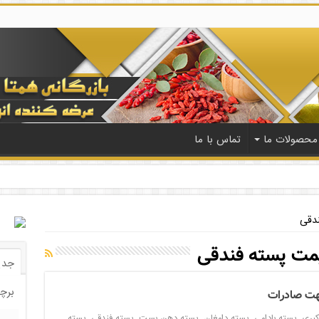
محصولات ما
تماس با ما
دقی
مت پسته فندقی
جدی
برچ
هت صادرات
کبری
,
پسته بادامی
,
پسته دامغان
,
پسته دهن بست
,
پسته فندقی
,
پسته