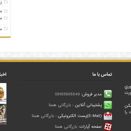
ز
م
مغ
مغ
تماس با ما
اخبا
وري
رت
مدیر فروش:
09155605549
پشتیبانی آنلاین :
بازرگانی همتا
کن
 را
(E-Mail)پست الکترونیکی :
بازرگانی همتا
صفحه آپارات:
بازرگانی همتا