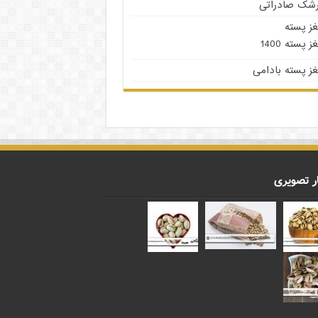
رشک صادراتی
غز پسته
ز پسته 1400
ز پسته بادامی
ر تصویری