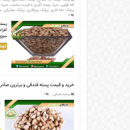
کله قوچی
,
خرید پسته اکبری با قیمت مناسب
,
خرید 
زرشک دانه اناری
,
زرشک زیرتالاری
,
زرشک صادراتی
,
م
0
پسته
افرا
سوی 
توض
خرید و قیمت پسته فندقی و برترین صادر ک
پسته فندقی
1
ف
ب
ن