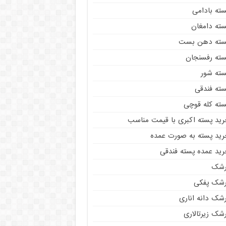
سته بادامی
سته دامغان
سته دهن بست
سته رفسنجان
سته شور
سته فندقی
سته کله قوچی
رید پسته اکبری با قیمت مناسب
رید پسته به صورت عمده
رید عمده پسته فندقی
رشک
رشک پفکی
رشک دانه اناری
شک زیرتالاری