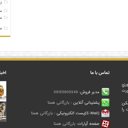
ز
م
مغ
مغ
تماس با ما
اخبا
وري
رت
مدیر فروش:
09155605549
پشتیبانی آنلاین :
بازرگانی همتا
کن
 را
(E-Mail)پست الکترونیکی :
بازرگانی همتا
صفحه آپارات:
بازرگانی همتا