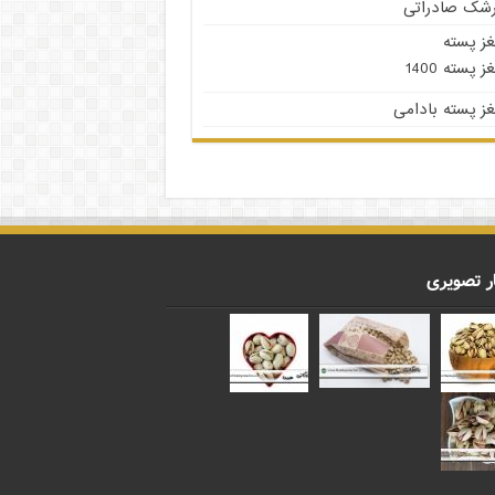
رشک صادراتی
غز پسته
ز پسته 1400
ز پسته بادامی
ر تصویری