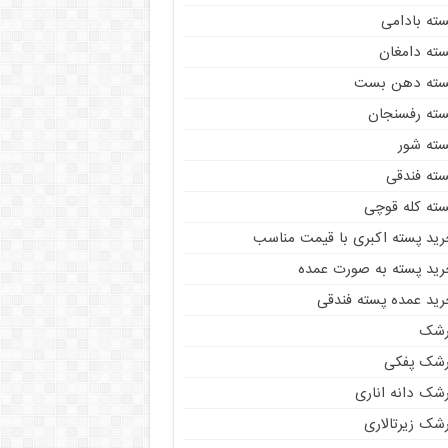
سته بادامی
سته دامغان
سته دهن بست
سته رفسنجان
سته شور
سته فندقی
سته کله قوچی
رید پسته اکبری با قیمت مناسب
رید پسته به صورت عمده
رید عمده پسته فندقی
رشک
رشک پفکی
رشک دانه اناری
شک زیرتالاری