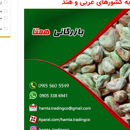
به کشورهای عربی و هند
ز
م
مغ
مغ