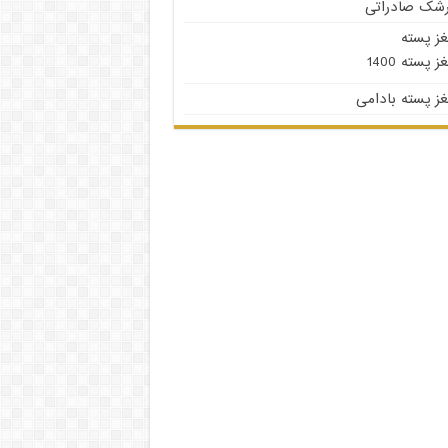
رشک صادراتی
غز پسته
ز پسته 1400
ز پسته بادامی