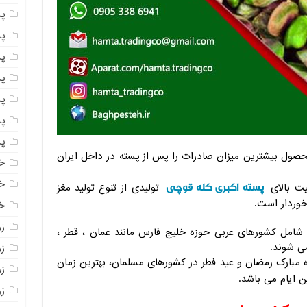
پ
پ
پ
پ
پ
پ
پ
محصول بیشترین میزان صادرات را پس از پسته در داخل ایران
خ
خ
پسته اکبری کله قوچی
فیت بالای
تولیدی از تنوع تولید مغز
خوردار است.
خ
ز
ن شامل کشورهای عربی حوزه خلیج فارس مانند عمان ، قطر ،
ی شوند.
ز
 مبارک رمضان و عید فطر در کشورهای مسلمان، بهترین زمان
ز
 ایام می باشد.
زر