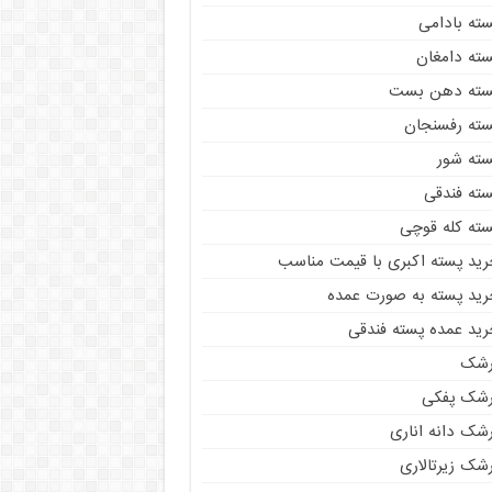
سته بادامی
سته دامغان
سته دهن بست
سته رفسنجان
سته شور
سته فندقی
سته کله قوچی
رید پسته اکبری با قیمت مناسب
رید پسته به صورت عمده
رید عمده پسته فندقی
رشک
رشک پفکی
رشک دانه اناری
شک زیرتالاری